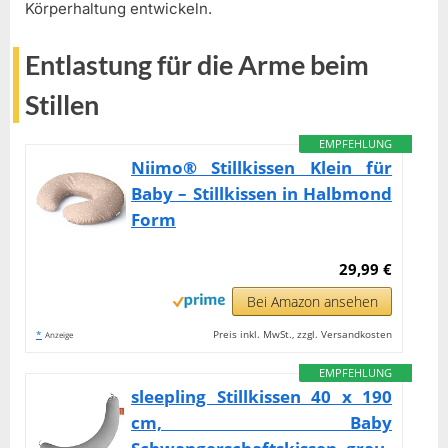
Körperhaltung entwickeln.
Entlastung für die Arme beim
Stillen
EMPFEHLUNG
Niimo® Stillkissen Klein für
Baby – Stillkissen in Halbmond
Form
29,99 €
Bei Amazon ansehen
*
Preis inkl. MwSt., zzgl. Versandkosten
Anzeige
EMPFEHLUNG
sleepling Stillkissen 40 x 190
cm, Baby