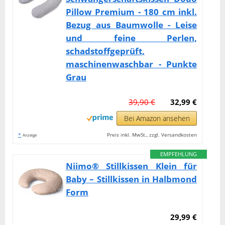
Pillow Premium - 180 cm inkl.
Bezug aus Baumwolle - Leise
und feine Perlen,
schadstoffgeprüft,
maschinenwaschbar - Punkte
Grau
39,90 €
32,99 €
Bei Amazon ansehen
*
Preis inkl. MwSt., zzgl. Versandkosten
Anzeige
EMPFEHLUNG
Niimo® Stillkissen Klein für
Baby – Stillkissen in Halbmond
Form
29,99 €