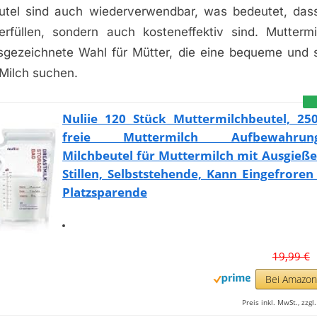
utel sind auch wiederverwendbar, was bedeutet, dass
rfüllen, sondern auch kosteneffektiv sind. Muttermi
sgezeichnete Wahl für Mütter, die eine bequeme und s
Milch suchen.
Nuliie 120 Stück Muttermilchbeutel, 25
freie Muttermilch Aufbewahrungs
Milchbeutel für Muttermilch mit Ausgieße
Stillen, Selbststehende, Kann Eingefrore
Platzsparende
19,99 €
Bei Amazo
Preis inkl. MwSt., zzg