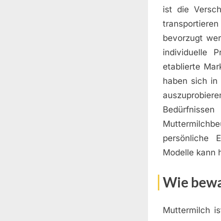
ist die Versc
transportiere
bevorzugt wer
individuelle 
etablierte Mar
haben sich in
auszuprobier
Bedürfnissen
Muttermilchb
persönliche 
Modelle kann h
Wie bewa
Muttermilch is