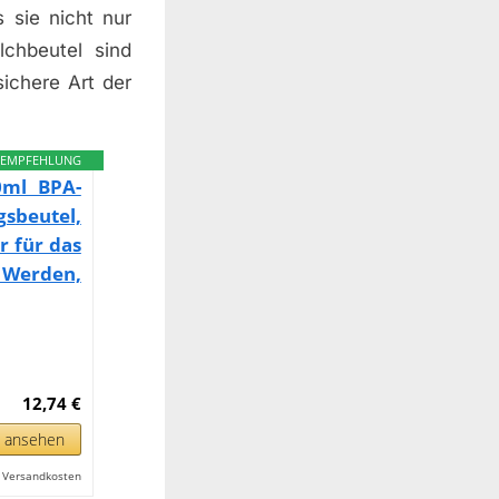
 sie nicht nur
lchbeutel sind
ichere Art der
EMPFEHLUNG
0ml BPA-
beutel,
r für das
n Werden,
12,74 €
n ansehen
l. Versandkosten