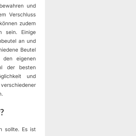
ufbewahren und
rem Verschluss
s können zudem
h sein. Einige
chbeutel an und
hiedene Beutel
n den eigenen
hl der besten
glichkeit und
verschiedener
n.
?
 sollte. Es ist