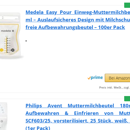
Medela Easy Pour Einweg-Muttermilchbe
ml – Auslaufsicheres Design mit Milchschu
freie Aufbewahrungsbeutel – 100er Pack
Bei Amazo
Preis inkl. MwSt., zzg
Philips Avent Muttermilchbeutel 18
Aufbewahren & Einfrieren von Mutte
SCF603/25, vorsterilisiert, 25 Stück, weiß,
(1er Pack)