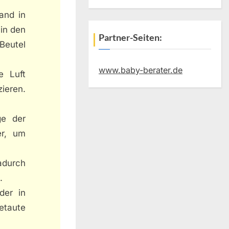
and in
 in den
Partner-Seiten:
 Beutel
www.baby-berater.de
e Luft
ieren.
ge der
er, um
adurch
.
er in
taute