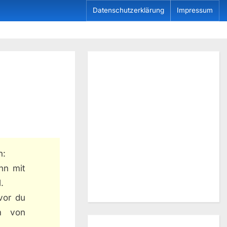
Datenschutzerklärung
Impressum
n:
hn mit
.
evor du
um von