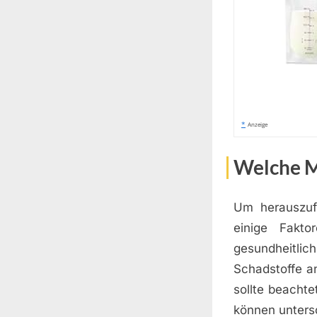
*
Anzeige
Welche M
Um herauszufi
einige Fakto
gesundheitlic
Schadstoffe a
sollte beacht
können untersc