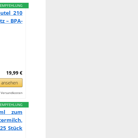
EMPFEHLUNG
utel 210
tz – BPA-
19,99 €
n ansehen
l. Versandkosten
EMPFEHLUNG
0ml zum
rmilch,
 25 Stück