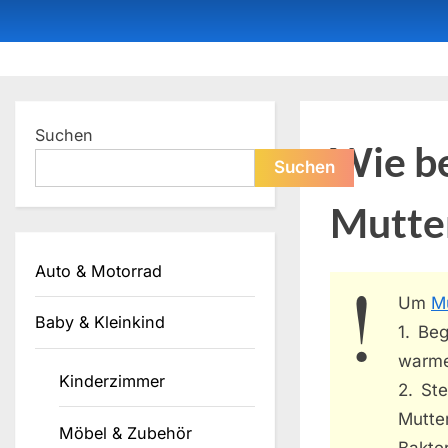
Skip
to
content
Dein ProduktBerater
Suchen
Wie b
Suchen
Mutte
Auto & Motorrad
Um
M
Baby & Kleinkind
1. Be
warme
Kinderzimmer
2. Ste
Mutte
Möbel & Zubehör
Bakte