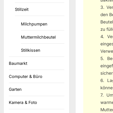
3. Ve
Stillzeit
den Be
Beutel
Milchpumpen
zu fül
4. Ve
Muttermilchbeutel
einge
Stillkissen
Verwe
5. Be
Baumarkt
einge
sicher
Computer & Büro
6. La
können
Garten
7. Um
warm
Kamera & Foto
Mutte