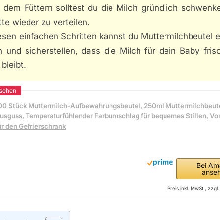
r dem Füttern solltest du die Milch gründlich schwenk
tte wieder zu verteilen.
esen einfachen Schritten kannst du Muttermilchbeutel e
n und sicherstellen, dass die Milch für dein Baby fris
 bleibt.
00 Stück Muttermilch-Aufbewahrungsbeutel, 250ml Muttermilchbeute
usguss, Temperaturfühlender Farbumschlag für bequemes Stillen, Vors
ür den Gefrierschrank
Bei Am
anse
Preis inkl. MwSt., zzg