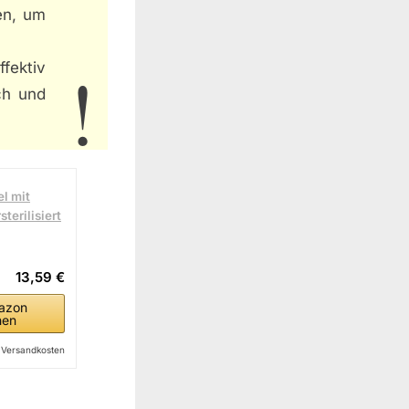
en, um
ffektiv
ch und
l mit
terilisiert
13,59 €
azon
hen
l. Versandkosten