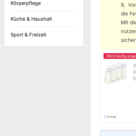
Körperpflege
8. Vo
die Fe
Küche & Haushalt
Mit di
nutze
Sport & Freizeit
sicher
1
A
f
*
Anzeige