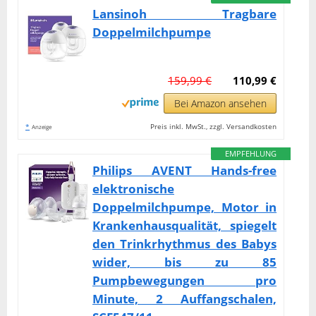
Lansinoh Tragbare
Doppelmilchpumpe
159,99 €
110,99 €
Bei Amazon ansehen
*
Preis inkl. MwSt., zzgl. Versandkosten
Anzeige
EMPFEHLUNG
Philips AVENT Hands-free
elektronische
Doppelmilchpumpe, Motor in
Krankenhausqualität, spiegelt
den Trinkrhythmus des Babys
wider, bis zu 85
Pumpbewegungen pro
Minute, 2 Auffangschalen,