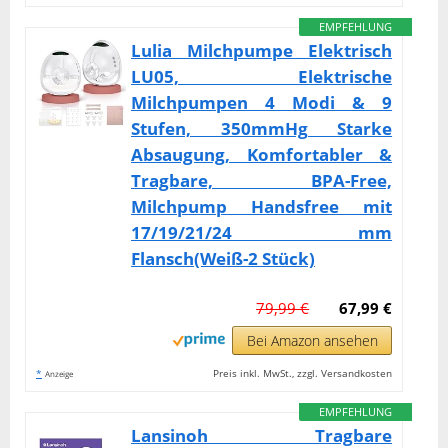
EMPFEHLUNG
Lulia Milchpumpe Elektrisch
LU05, Elektrische
Milchpumpen 4 Modi & 9
Stufen, 350mmHg Starke
Absaugung, Komfortabler &
Tragbare, BPA-Free,
Milchpump Handsfree mit
17/19/21/24 mm
Flansch(Weiß-2 Stück)
79,99 €
67,99 €
Bei Amazon ansehen
*
Preis inkl. MwSt., zzgl. Versandkosten
Anzeige
EMPFEHLUNG
Lansinoh Tragbare