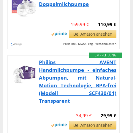
Doppelmilchpumpe
159,99 €
110,99 €
Bei Amazon ansehen
*
Preis inkl. MwSt., zzgl. Versandkosten
Anzeige
EMPFEHLUNG
Philips AVENT
Handmilchpumpe - einfaches
Abpumpen, mit Natural-
Motion Technologie, BPA-frei
(Modell SCF430/01)
Transparent
34,99 €
29,95 €
Bei Amazon ansehen