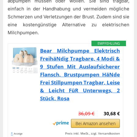
abpumpen müssen oder wollen. Sie sind tragbar,
einfach in der Handhabung und vermeiden mögliche
Schmerzen und Verletzungen der Brust. Zudem sind sie
eine kostengünstige Alternative zu elektrischen
Milchpumpen.
EMPFEHLUNG
Bear Milchpumpe Elektrisch
FreihäNdig Tragbare, 4 Modi &
9 Stufen Mit Auslaufsicherer
Flansch, Brustpumpen HäNde
Frei Stillpumpen Tragbar, Leise
& Leicht FüR Unterwegs, 2
Stück, Rosa
36,09 €
30,68 €
Bei Amazon ansehen
*
Preis inkl. MwSt., zzgl. Versandkosten
Anzeige