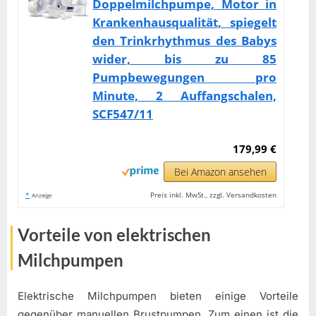
Doppelmilchpumpe, Motor in
Krankenhausqualität, spiegelt
den Trinkrhythmus des Babys
wider, bis zu 85
Pumpbewegungen pro
Minute, 2 Auffangschalen,
SCF547/11
179,99 €
Bei Amazon ansehen
*
Preis inkl. MwSt., zzgl. Versandkosten
Anzeige
Vorteile von elektrischen
Milchpumpen
Elektrische Milchpumpen bieten einige Vorteile
gegenüber manuellen Brustpumpen. Zum einen ist die