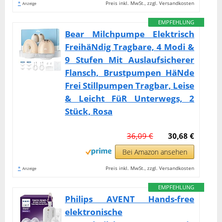
*
Preis inkl. MwSt., zzgl. Versandkosten
Anzeige
EMPFEHLUNG
Bear Milchpumpe Elektrisch
FreihäNdig Tragbare, 4 Modi &
9 Stufen Mit Auslaufsicherer
Flansch, Brustpumpen HäNde
Frei Stillpumpen Tragbar, Leise
& Leicht FüR Unterwegs, 2
Stück, Rosa
36,09 €
30,68 €
Bei Amazon ansehen
*
Preis inkl. MwSt., zzgl. Versandkosten
Anzeige
EMPFEHLUNG
Philips AVENT Hands-free
elektronische